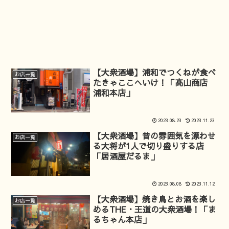
【大衆酒場】浦和でつくねが食べ
お店一覧
たきゃここへいけ！「高山商店
浦和本店」
2023.08.23
2023.11.23
【大衆酒場】昔の雰囲気を漂わせ
お店一覧
る大将が1人で切り盛りする店
「居酒屋だるま」
2023.08.08
2023.11.12
【大衆酒場】焼き鳥とお酒を楽し
お店一覧
めるTHE・王道の大衆酒場！「ま
るちゃん本店」