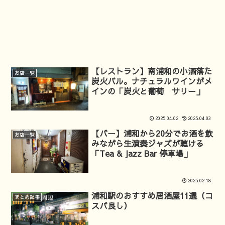
【レストラン】南浦和の小洒落た
お店一覧
炭火バル。ナチュラルワインがメ
インの「炭火と葡萄 サリー」
2025.04.02
2025.04.03
【バー】浦和から20分でお酒を飲
お店一覧
みながら生演奏ジャズが聴ける
「Tea & Jazz Bar 停車場」
2025.02.18
浦和駅のおすすめ居酒屋11選（コ
まとめ記事
スパ良し）