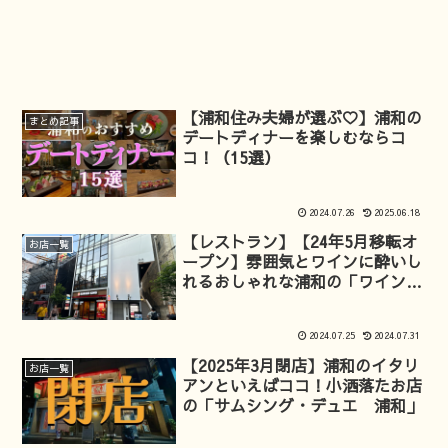
【浦和住み夫婦が選ぶ♡】浦和の
まとめ記事
デートディナーを楽しむならコ
コ！（15選）
2024.07.26
2025.06.18
【レストラン】【24年5月移転オ
お店一覧
ープン】雰囲気とワインに酔いし
れるおしゃれな浦和の「ワインの
酒場 Di PUNTO(ディプント)」
2024.07.25
2024.07.31
【2025年3月閉店】浦和のイタリ
お店一覧
アンといえばココ！小洒落たお店
の「サムシング・デュエ 浦和」