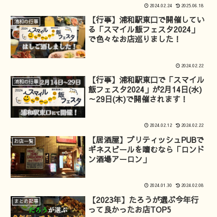
2024.02.24
2025.06.18
【行事】浦和駅東口で開催してい
浦和の行事
る「スマイル飯フェスタ2024」
で色々なお店巡りました！
2024.02.22
【行事】浦和駅東口で「スマイル
浦和の行事
飯フェスタ2024」が2月14日(水)
～29日(木)で開催されます！
2024.02.12
2024.02.22
【居酒屋】ブリティッシュPUBで
お店一覧
ギネスビールを嗜むなら「ロンド
ン酒場アーロン」
2024.01.30
2024.02.08
【2023年】たろうが選ぶ今年行
まとめ記事
って良かったお店TOP5