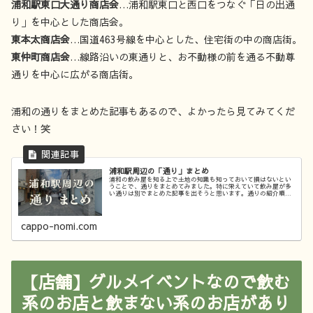
浦和駅東口大通り商店会
…浦和駅東口と西口をつなぐ「日の出通
り」を中心とした商店会。
東本太商店会
…国道463号線を中心とした、住宅街の中の商店街。
東仲町商店会
…線路沿いの東通りと、お不動様の前を通る不動尊
通りを中心に広がる商店街。
浦和の通りをまとめた記事もあるので、よかったら見てみてくだ
さい！笑
浦和駅周辺の「通り」まとめ
浦和の飲み屋を知る上で土地の知識も知っておいて損はないとい
うことで、通りをまとめてみました。特に栄えていて飲み屋が多
い通りは別でまとめた記事を出そうと思います。通りの紹介順は
なんとなく栄えていそうな順番にしています。旧中山道（きゅ
う・なかせ...
cappo-nomi.com
【店舗】グルメイベントなので飲む
系のお店と飲まない系のお店があり