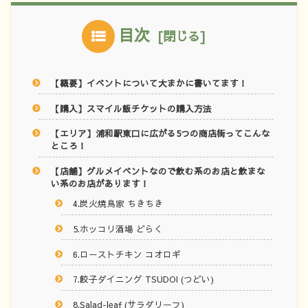
目次
【概要】イベントについて大まかに書いてます！
【購入】スマイル飯チケットの購入方法
【エリア】浦和駅東口に広がる5つの商店街ってこんな
ところ！
【店舗】グルメイベントなので飲む系のお店と飲まな
い系のお店があります！
4.炭火焼鳥家 ちきちき
5.ホッコリ酒場 どらく
6.ローストチキン コオロギ
7.餃子ダイニング TSUDOI (つどい)
8.Salad-leaf (サラダリーフ)