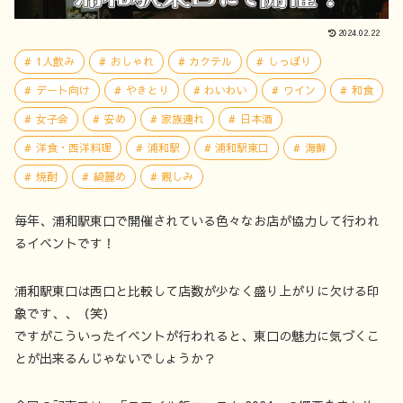
2024.02.22
1人飲み
おしゃれ
カクテル
しっぽり
デート向け
やきとり
わいわい
ワイン
和食
女子会
安め
家族連れ
日本酒
洋食・西洋料理
浦和駅
浦和駅東口
海鮮
焼酎
綺麗め
親しみ
毎年、浦和駅東口で開催されている色々なお店が協力して行われ
るイベントです！
浦和駅東口は西口と比較して店数が少なく盛り上がりに欠ける印
象です、、（笑）
ですがこういったイベントが行われると、東口の魅力に気づくこ
とが出来るんじゃないでしょうか？