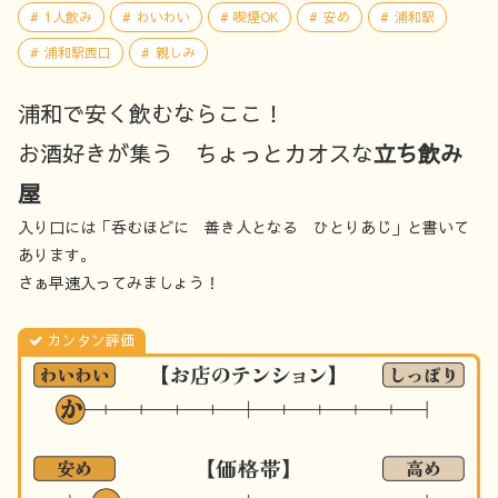
1人飲み
わいわい
喫煙OK
安め
浦和駅
浦和駅西口
親しみ
浦和で安く飲むならここ！
お酒好きが集う ちょっとカオスな
立ち飲み
屋
入り口には「呑むほどに 善き人となる ひとりあじ」と書いて
あります。
さぁ早速入ってみましょう！
カンタン評価