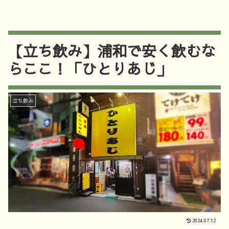
【立ち飲み】浦和で安く飲むな
らここ！「ひとりあじ」
立ち飲み
2024.07.12