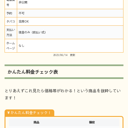
非公開
号
予約
不可
タバコ
全席OK
支払い
現金のみ（前払い式）
方法
ホーム
なし
ページ
2023/06/14 更新
かんたん料金チェック表
とりあえずこれ見たら価格帯がわかる！という商品を抜粋してい
ます！
かんたん料金チェック！
商品
値段