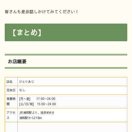
皆さんも是非話しかけてみてください！
【まとめ】
お店概要
店名
ひとりあじ
定休日
なし
営業時
[月〜金] 17:00～24:00
間
[土/日/祝] 15:00～24:00
アクセ
JR浦和駅より、徒歩約4分
ス
浦和駅から218m